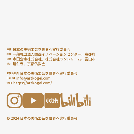
日本の美術工芸を世界へ実行委員会
主催
一般社団法人関西イノベーションセンター、京都府
共催
寺田倉庫株式会社、株式会社ランドリーム、富山市
後援
建仁寺、京都仏教会
協力
日本の美術工芸を世界へ実行委員会
お問合せ先
info@artkogei.com
E-mail
https://artkogei.com/
Web
© 2024 日本の美術工芸を世界へ実行委員会